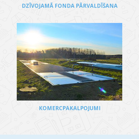
DZĪVOJAMĀ FONDA PĀRVALDĪŠANA
KOMERCPAKALPOJUMI