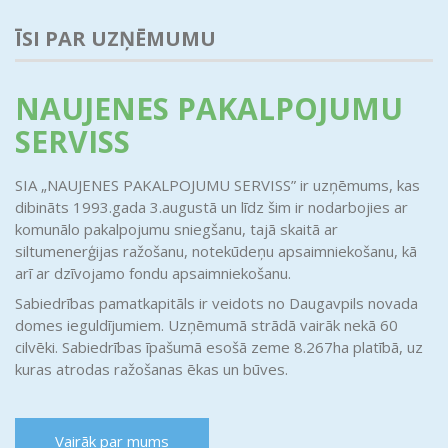
ĪSI PAR UZŅĒMUMU
NAUJENES PAKALPOJUMU
SERVISS
SIA „NAUJENES PAKALPOJUMU SERVISS” ir uzņēmums, kas
dibināts 1993.gada 3.augustā un līdz šim ir nodarbojies ar
komunālo pakalpojumu sniegšanu, tajā skaitā ar
siltumenerģijas ražošanu, notekūdeņu apsaimniekošanu, kā
arī ar dzīvojamo fondu apsaimniekošanu.
Sabiedrības pamatkapitāls ir veidots no Daugavpils novada
domes ieguldījumiem. Uzņēmumā strādā vairāk nekā 60
cilvēki. Sabiedrības īpašumā esošā zeme 8.267ha platībā, uz
kuras atrodas ražošanas ēkas un būves.
Vairāk par mums