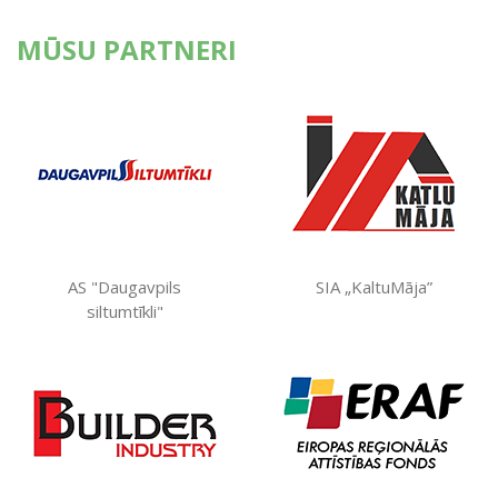
MŪSU PARTNERI
AS "Daugavpils
SIA „KaltuMāja”
siltumtīkli"