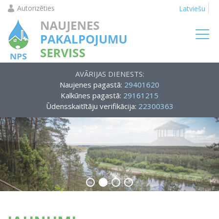
Autorizēties
Latviešu
AVĀRIJAS DIENESTS:
Naujenes pagastā:
29401620
Kalkūnes pagastā:
29161215
Ūdensskaitītāju verifikācija:
22300363