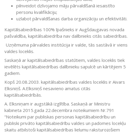
pilnveidot dzīvojamo māju pārvaldīšanā iesaistīto
personu kvalifikāciju;
uzlabot pārvaldīšanas darba organizāciju un efektivitāti.
Kapitālsabiedrības 100% īpašnieks ir Augšdaugavas novada
pašvaldība, kapitālsabiedrība nav dalībnieks citās sabiedrības.
Uzņēmuma pārvaldes institūcija ir valde, tās sastāvā ir viens
valdes loceklis.
Saskaņā ar kapitālsabiedrības statūtiem, valdes loceklis tiek
ievēlēts kapitālsabiedrības dalībnieku sapulcē un kārtējiem 5
gadiem.
Kopš 20.08.2003. kapitālsabiedrības valdes loceklis ir Aivars
Elksniņš. A.Elksniņš nesavieno amatus citās
kapitālsabiedrībās.
A. Elksniņam ir augstākā izglītība. Saskaņā ar Ministru
kabineta 2015.gada 22.decembra noteikumiem Nr.791
“Noteikumi par publiskas personas kapitālsabiedrību un
publiski privāto kapitālsabiedrību valdes un padomes locekļu
skaitu atbilstoši kapitālsabiedrības lielumu raksturojošiem