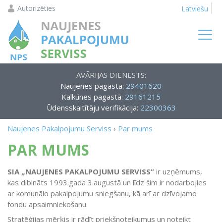
Autorizēties
Latviešu
AVĀRIJAS DIENESTS:
Naujenes pagastā:
29401620
Kalkūnes pagastā:
29161215
Ūdensskaitītāju verifikācija:
22300363
Naujenes Pakalpojumu Serviss
›
Par mums
PAR MUMS
SIA „NAUJENES PAKALPOJUMU SERVISS”
ir uzņēmums,
kas dibināts 1993.gada 3.augustā un līdz šim ir nodarbojies
ar komunālo pakalpojumu sniegšanu, kā arī ar dzīvojamo
fondu apsaimniekošanu.
Stratēģijas mērķis ir rādīt priekšnoteikumus un noteikt