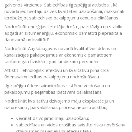
galvenos virzienus Sabiedrības ilgtspējīgai attīstībai , kā
novada iedzīvotāju dzīves kvalitātes uzlabošanai, maksimāli
ierobežojot sabiedrisko pakalpojumu cenu palielināšanos.
Nodrošināt enerģijas lietotāju drošu , patstāvīgu un stabilu
apgādi ar siltumenerģiju, ekonomiski pamatoti pieprasītājā
daudzumā un kvalitātē.
Nodrošināt Augšdaugavas novadā kvalitatīvus ūdens un
kanalizācijas pakalpojumus ar ekonomiski pamatotiem
tarifiem gan fiziskām, gan juridiskam personām.
Attīstīt Tehnoloģiski efektīvu un kvalitatīvu pilna cikla
ūdenssaimniecības pakalpojumu nodrošināšanu.
Ilgtspējīgu ūdenssaimniecības sistēmu veidošana un
pakalpojumu pieejamības īpatsvara palielināšana.
Nodrošināt kvalitatīvu dzīvojamo māju ekspluatāciju un
uzturēšanu , pārvaldīšanas procesa nepārtrauktību;
veicināt dzīvojamo māju uzlabošanu;
sabiedrības un vides drošības saistīto risku novēršanu
dzīvojamās mājas ekspluatācijas laikā;