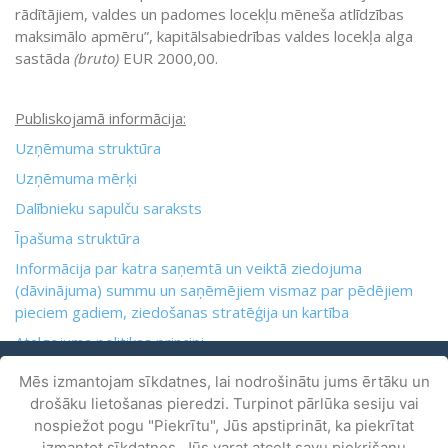
rādītājiem, valdes un padomes locekļu mēneša atlīdzības
maksimālo apmēru”, kapitālsabiedrības valdes locekļa alga
sastāda
(bruto)
EUR 2000,00.
Publiskojamā informācija:
Uzņēmuma struktūra
Uzņēmuma mērķi
Dalībnieku sapulču saraksts
Īpašuma struktūra
Informācija par katra saņemtā un veiktā ziedojuma
(dāvinājuma) summu un saņēmējiem vismaz par pēdējiem
pieciem gadiem, ziedošanas stratēģija un kartība
Atalgojuma politikas principi
Kapitālsabiedrības Statūti
(aktualizēts 16.02.2022.)
Mēs izmantojam sīkdatnes, lai nodrošinātu jums ērtāku un
drošāku lietošanas pieredzi. Turpinot pārlūka sesiju vai
nospiežot pogu "Piekrītu", Jūs apstiprināt, ka piekrītat
izmantot sīkdatnes. Jūs varat atcelt savu piekrišanu