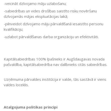
-veicināt dzīvojamo māju uzlabošanu;
-sabiedrības un vides drošības saistīto risku novēršanu
dzīvojamās mājas ekspluatācijas laikā;
-pilnveidot dzīvojamo māju pārvaldīšanā iesaistīto personu
kvalifikāciju;
-uzlabot pārvaldīšanas darba organizāciju un efektivitāti.
Kapitālsabiedrības 100% īpašnieks ir Augšdaugavas novada
pašvaldība, kapitālsabiedrība nav dalībnieks citās sabiedrības.
Uzņēmuma pārvaldes institūcija ir valde, tās sastāvā ir viens
valdes loceklis.
Atalgojuma politikas principi