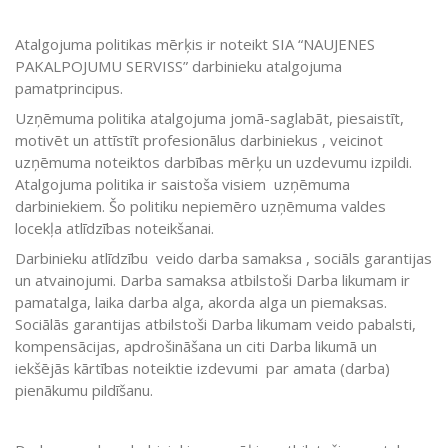
Atalgojuma politikas mērķis ir noteikt SIA “NAUJENES
PAKALPOJUMU SERVISS” darbinieku atalgojuma
pamatprincipus.
Uzņēmuma politika atalgojuma jomā-saglabāt, piesaistīt,
motivēt un attīstīt profesionālus darbiniekus , veicinot
uzņēmuma noteiktos darbības mērķu un uzdevumu izpildi.
Atalgojuma politika ir saistoša visiem uzņēmuma
darbiniekiem. Šo politiku nepiemēro uzņēmuma valdes
locekļa atlīdzības noteikšanai.
Darbinieku atlīdzību veido darba samaksa , sociāls garantijas
un atvainojumi. Darba samaksa atbilstoši Darba likumam ir
pamatalga, laika darba alga, akorda alga un piemaksas.
Sociālās garantijas atbilstoši Darba likumam veido pabalsti,
kompensācijas, apdrošināšana un citi Darba likumā un
iekšējās kārtības noteiktie izdevumi par amata (darba)
pienākumu pildīšanu.