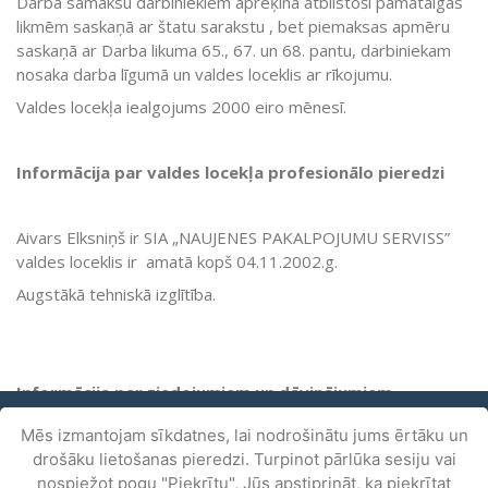
Darba samaksu darbiniekiem aprēķina atbilstoši pamatalgas
likmēm saskaņā ar štatu sarakstu , bet piemaksas apmēru
saskaņā ar Darba likuma 65., 67. un 68. pantu, darbiniekam
nosaka darba līgumā un valdes loceklis ar rīkojumu.
Valdes locekļa iealgojums 2000 eiro mēnesī.
Informācija par valdes locekļa profesionālo pieredzi
Aivars Elksniņš ir SIA „NAUJENES PAKALPOJUMU SERVISS”
valdes loceklis ir amatā kopš 04.11.2002.g.
Augstākā tehniskā izglītība.
Informācija par ziedojumiem un dāvinājumiem
Mēs izmantojam sīkdatnes, lai nodrošinātu jums ērtāku un
Pēdējos piecos gados netika saņemti un veikti ziedojumi.
drošāku lietošanas pieredzi. Turpinot pārlūka sesiju vai
nospiežot pogu "Piekrītu", Jūs apstiprināt, ka piekrītat