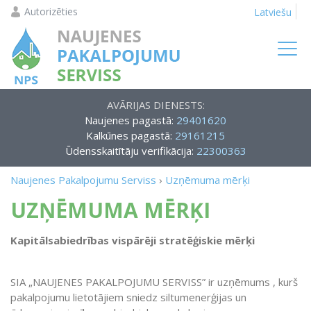
Autorizēties
Latviešu
AVĀRIJAS DIENESTS:
Naujenes pagastā:
29401620
Kalkūnes pagastā:
29161215
Ūdensskaitītāju verifikācija:
22300363
Naujenes Pakalpojumu Serviss
›
Uzņēmuma mērķi
UZŅĒMUMA MĒRĶI
Kapitālsabiedrības vispārēji stratēģiskie mērķi
SIA „NAUJENES PAKALPOJUMU SERVISS” ir uzņēmums , kurš
pakalpojumu lietotājiem sniedz siltumenerģijas un