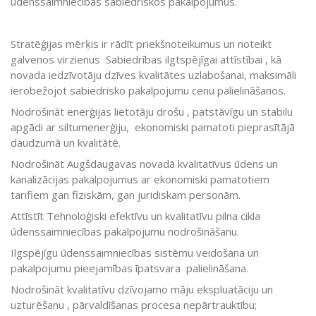
ūdenssaimniecības sabiedriskos pakalpojumus.
Stratēģijas mērķis ir rādīt priekšnoteikumus un noteikt
galvenos virzienus Sabiedrības ilgtspējīgai attīstībai , kā
novada iedzīvotāju dzīves kvalitātes uzlabošanai, maksimāli
ierobežojot sabiedrisko pakalpojumu cenu palielināšanos.
Nodrošināt enerģijas lietotāju drošu , patstāvīgu un stabilu
apgādi ar siltumenerģiju, ekonomiski pamatoti pieprasītājā
daudzumā un kvalitātē.
Nodrošināt Augšdaugavas novadā kvalitatīvus ūdens un
kanalizācijas pakalpojumus ar ekonomiski pamatotiem
tarifiem gan fiziskām, gan juridiskam personām.
Attīstīt Tehnoloģiski efektīvu un kvalitatīvu pilna cikla
ūdenssaimniecības pakalpojumu nodrošināšanu.
Ilgspējīgu ūdenssaimniecības sistēmu veidošana un
pakalpojumu pieejamības īpatsvara palielināšana.
Nodrošināt kvalitatīvu dzīvojamo māju ekspluatāciju un
uzturēšanu , pārvaldīšanas procesa nepārtrauktību;