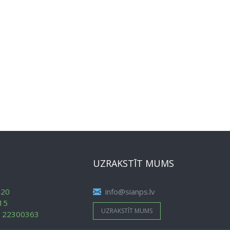
UZRAKSTĪT MUMS
620
info@sianps.lv
15
UZRAKSTĪT MUMS
:
22300363