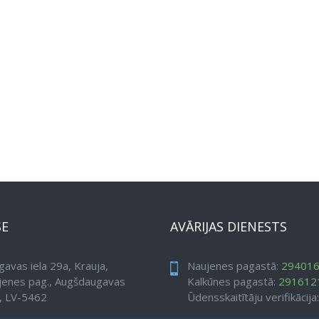
SE
AVĀRIJAS DIENESTS
avas iela 29a, Krauja,
Naujenes pagastā:
29401
jenes pag., Augšdaugavas
Kalkūnes pagastā:
291612
, LV-5462
Ūdensskaitītāju verifikācija