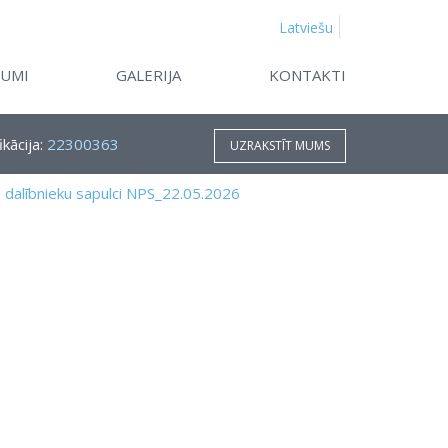
Latviešu
KUMI
GALERIJA
KONTAKTI
ikācija:
22300363
UZRAKSTĪT MUMS
 dalībnieku sapulci NPS_22.05.2026