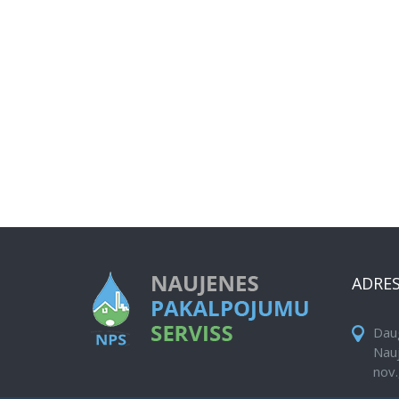
ADRE
Daug
Nau
nov.