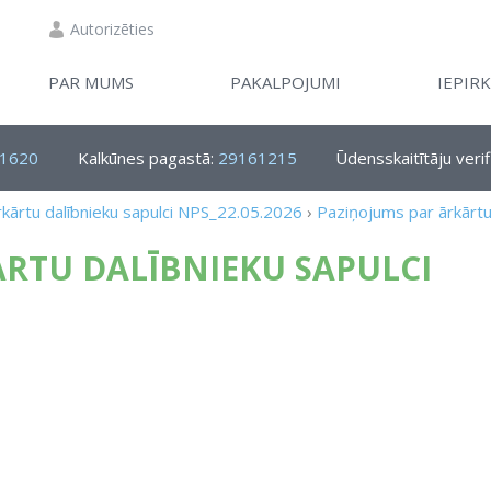
Autorizēties
PAR MUMS
PAKALPOJUMI
IEPIR
1620
Kalkūnes pagastā:
29161215
Ūdensskaitītāju verif
kārtu dalībnieku sapulci NPS_22.05.2026
›
Paziņojums par ārkārtu
RTU DALĪBNIEKU SAPULCI