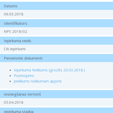
Datums
06.03.2018
Identifikators
NPS 2018/02
Iepirkuma veids
Citi iepirkumi
Pievienotie dokumenti
Iepirkuma Nolikums (grozīts 20.03.2018.)
Paziņojums
pielikums nolikumam apjomi
Iesniegšanas termiņš
05.04.2018
Iepirkuma stadija