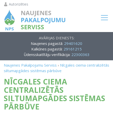
Autorizēties
AVĀRIJAS DIENESTS:
Naujenes pagastā:
29401620
Kalkūnes pagastā:
29161215
Ūdensskaitītāju verifikācija:
22300363
Naujenes Pakalpojumu Serviss
›
Nīcgales ciema centralizētās
siltumapgādes sistēmas pārbūve
NĪCGALES CIEMA
CENTRALIZĒTĀS
SILTUMAPGĀDES SISTĒMAS
PĀRBŪVE