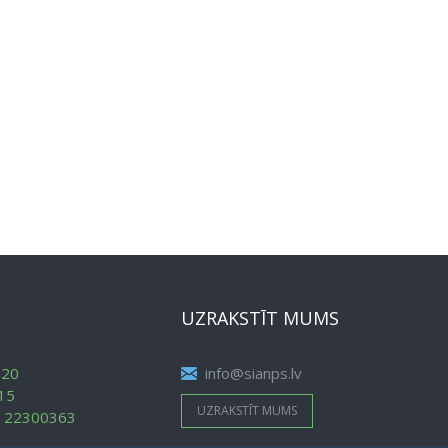
UZRAKSTĪT MUMS
620
info@sianps.lv
15
UZRAKSTĪT MUMS
:
22300363