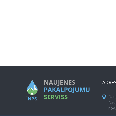
ADRE
Daug
Nau
nov.