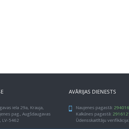
SE
AVĀRIJAS DIENESTS
avas iela 29a, Krauja,
Naujenes pagastā:
29401
jenes pag., Augšdaugavas
Kalkūnes pagastā:
291612
, LV-5462
Ūdensskaitītāju verifikācija