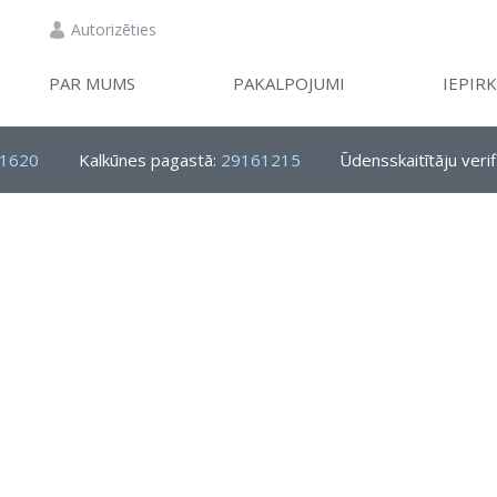
Autorizēties
PAR MUMS
PAKALPOJUMI
IEPIR
1620
Kalkūnes pagastā:
29161215
Ūdensskaitītāju verif