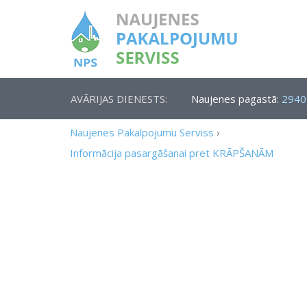
AVĀRIJAS DIENESTS:
Naujenes pagastā:
2940
Naujenes Pakalpojumu Serviss
›
Informācija pasargāšanai pret KRĀPŠANĀM