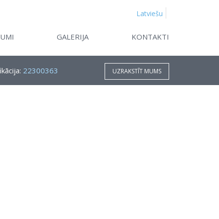
Latviešu
KUMI
GALERIJA
KONTAKTI
ikācija:
22300363
UZRAKSTĪT MUMS