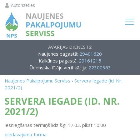
Autorizēties
AVĀRIJAS DIENESTS:
Naujenes pagastā:
29401620
Kalkūnes pagastā:
29161215
Ūdensskaitītāju verifikācija:
22300363
Naujenes Pakalpojumu Serviss
›
Servera iegade (id. Nr.
2021/2)
SERVERA IEGADE (ID. NR.
2021/2)
iesniegšanas termiņš līdz š.g. 17.03. plkst 10:00
piedavajuma-forma