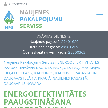
Autorizēties
AVĀRIJAS DIENESTS:
Naujenes pagastā:
29401620
Kalkūnes pagastā:
29161215
Ūdensskaitītāju verifikācija:
22300363
Naujenes Pakalpojumu Serviss
›
ENERGOEFEKTIVITĀTES
PAAUGSTINĀŠANA DAUDZDZĪVOKĻU DZĪVOJAMĀS MĀJĀS
ĶIEĢEĻU IELĀ 12, KALKŪNOS, KALKŪNES PAGASTĀ UN
DAUGAVAS IELĀ 17, KRAUJĀ, NAUJENES PAGASTĀ,
DAUGAVPILS NOVADĀ
ENERGOEFEKTIVITĀTES
PAAUGSTINĀŠANA