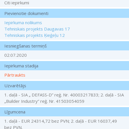
Citi iepirkumi
Pievienotie dokumenti
Iepirkuma nolikums
Tehniskais projekts Daugavas 17
Tehniskais projekts Ķieģeļu 12
Iesniegšanas termiņš
02.07.2020
Iepirkuma stadija
Pārtraukts
Uzvarētājs
1. daļā - SIA „ DEFASS-D” reģ. Nr. 40003217833; 2. daļā - SIA
„Builder Industry” reģ. Nr. 41503054059
Līgumcena
1. daļā - EUR 24314,72 bez PVN; 2. daļā - EUR 16037,49
bez PVN.