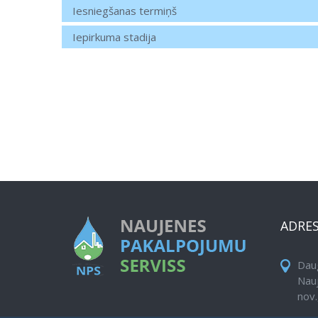
Iesniegšanas termiņš
Iepirkuma stadija
ADRE
Daug
Nau
nov.