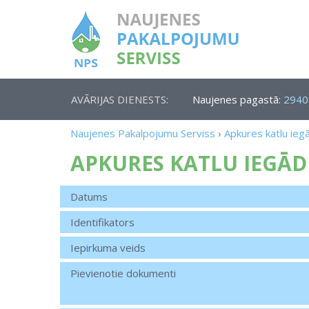
AVĀRIJAS DIENESTS:
Naujenes pagastā:
2940
Naujenes Pakalpojumu Serviss
›
Apkures katlu ieg
APKURES KATLU IEGĀD
Datums
Identifikators
Iepirkuma veids
Pievienotie dokumenti