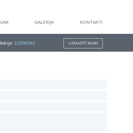
KUMI
GALERIJA
KONTAKTI
ikācija:
22300363
UZRAKSTĪT MUMS