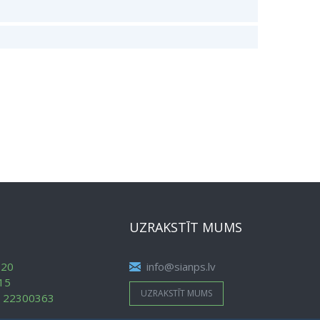
UZRAKSTĪT MUMS
620
info@sianps.lv
15
UZRAKSTĪT MUMS
:
22300363