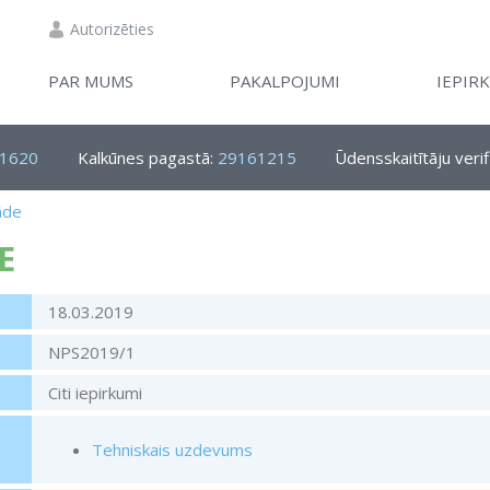
Autorizēties
PAR MUMS
PAKALPOJUMI
IEPIR
1620
Kalkūnes pagastā:
29161215
Ūdensskaitītāju verif
āde
E
18.03.2019
NPS2019/1
Citi iepirkumi
Tehniskais uzdevums