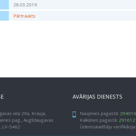
28.03.2019
Pārtraukts
SE
AVĀRIJAS DIENESTS
avas iela 29a, Krauja,
Naujenes pagastā:
29401
jenes pag., Augšdaugavas
Kalkūnes pagastā:
291612
, LV-5462
Ūdensskaitītāju verifikācija