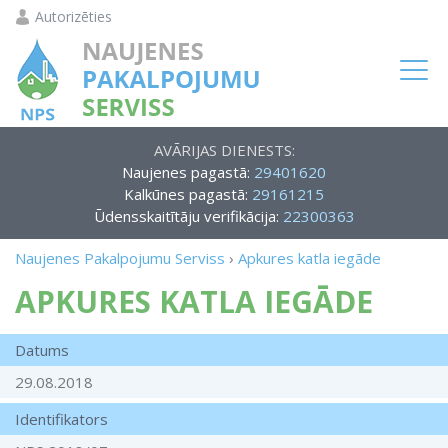
Autorizēties
AVĀRIJAS DIENESTS:
Naujenes pagastā:
29401620
Kalkūnes pagastā:
29161215
Ūdensskaitītāju verifikācija:
22300363
Naujenes Pakalpojumu Serviss
›
Apkures katla iegāde
APKURES KATLA IEGĀDE
Datums
29.08.2018
Identifikators