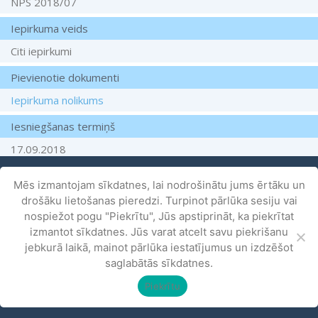
NPS 2018/07
Iepirkuma veids
Citi iepirkumi
Pievienotie dokumenti
Iepirkuma nolikums
Iesniegšanas termiņš
17.09.2018
Iepirkuma stadija
Mēs izmantojam sīkdatnes, lai nodrošinātu jums ērtāku un
Pārtraukts
drošāku lietošanas pieredzi. Turpinot pārlūka sesiju vai
nospiežot pogu "Piekrītu", Jūs apstiprināt, ka piekrītat
izmantot sīkdatnes. Jūs varat atcelt savu piekrišanu
jebkurā laikā, mainot pārlūka iestatījumus un izdzēšot
saglabātās sīkdatnes.
Copyright ©
Naujenes Pakalpojumu Serviss
2026.
All rights reserved. Izveidoja
LatInSoft
.
Piekrītu