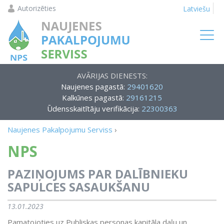
Autorizēties
Latviešu
AVĀRIJAS DIENESTS:
Naujenes pagastā:
29401620
Kalkūnes pagastā:
29161215
Ūdensskaitītāju verifikācija:
22300363
Naujenes Pakalpojumu Serviss
›
NPS
PAZIŅOJUMS PAR DALĪBNIEKU
SAPULCES SASAUKŠANU
13.01.2023
Pamatojoties uz Publiskas personas kapitāla daļu un