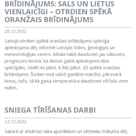
BRĪDINĀJUMS: SALS UN LIETUS
VIENLAICĪGI – OTRDIEN SPĒKĀ
ORANŽAIS BRĪDINĀJUMS
20.12.2022
Latvijā otrdien spēkā oranžais brīdinājums spēcīga
apledojuma dēļ, informē Latvijas Vides, ģeoloģijas un
meteoroloģijas centrs. Atkala naktī daudzviet jau sākusies,
prognozes liecina, ka dienas gaitā apledojums kļūs
spēcīgāks, tādēļ no plkst. 8 līdz plkst. 20 spēkā oranžais
brīdinājums. Šodien visā valstī gaidāmi nokrišņi, pārsvarā
lietus, taču, tā kā gaisa temperatūra daudzviet vēl būs zem
nulles,
SNIEGA TĪRĪŠANAS DARBI
12.12.2022
Sakarā ar ārkārtas laika apstākliem un sētnieku trūkuma dēļ,