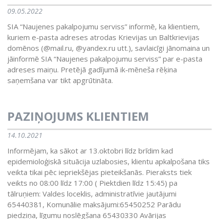
09.05.2022
SIA “Naujenes pakalpojumu serviss” informē, ka klientiem,
kuriem e-pasta adreses atrodas Krievijas un Baltkrievijas
domēnos (@mail.ru, @yandex.ru utt.), savlaicīgi jānomaina un
jāinformē SIA “Naujenes pakalpojumu serviss” par e-pasta
adreses maiņu. Pretējā gadījumā ik-mēneša rēķina
saņemšana var tikt apgrūtināta.
PAZIŅOJUMS KLIENTIEM
14.10.2021
Informējam, ka sākot ar 13.oktobri līdz brīdim kad
epidemioloģiskā situācija uzlabosies, klientu apkalpošana tiks
veikta tikai pēc iepriekšējas pieteikšanās. Pieraksts tiek
veikts no 08:00 līdz 17:00 ( Piektdien līdz 15:45) pa
tālruņiem: Valdes loceklis, administratīvie jautājumi
65440381, Komunālie maksājumi:65450252 Parādu
piedziņa, līgumu noslēgšana 65430330 Avārijas