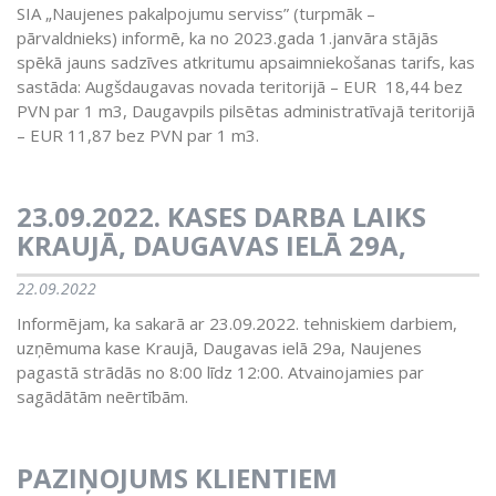
SIA „Naujenes pakalpojumu serviss” (turpmāk –
pārvaldnieks) informē, ka no 2023.gada 1.janvāra stājās
spēkā jauns sadzīves atkritumu apsaimniekošanas tarifs, kas
sastāda: Augšdaugavas novada teritorijā – EUR 18,44 bez
PVN par 1 m3, Daugavpils pilsētas administratīvajā teritorijā
– EUR 11,87 bez PVN par 1 m3.
23.09.2022. KASES DARBA LAIKS
KRAUJĀ, DAUGAVAS IELĀ 29A,
22.09.2022
Informējam, ka sakarā ar 23.09.2022. tehniskiem darbiem,
uzņēmuma kase Kraujā, Daugavas ielā 29a, Naujenes
pagastā strādās no 8:00 līdz 12:00. Atvainojamies par
sagādātām neērtībām.
PAZIŅOJUMS KLIENTIEM