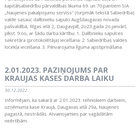
kapitālsabiedrību pārvaldības likuma 69. un 70.pantiem SIA
„Naujenes pakalpojumu serviss” (turpmāk tekstā Sabiedrība)
valde sasauc dalībnieku sapulci Augšdaugavas novada
pašvaldībā, Rīgas ielā 2, Daugavpilī, 2o23.gada 2o.janvārī,
plkst. 9:oo, ar šādu darba kārtību: 1. Dalībnieku sapulces
sekretāra (protokolētāja) iecelšana. 2. Sabiedrības valdes
locekļa iecelšana. 3. Pilnvarojuma līguma apstiprināšana.
2.01.2023. PAZIŅOJUMS PAR
KRAUJAS KASES DARBA LAIKU
30.12.2022
Informējam, ka sakarā ar 2.01.2023. tehniskiem darbiem,
uzņēmuma kase Kraujā, Daugavas ielā 29a, Naujenes
pagastā, nestrādās. Atvainojamies par sagādātām
neērtībām.