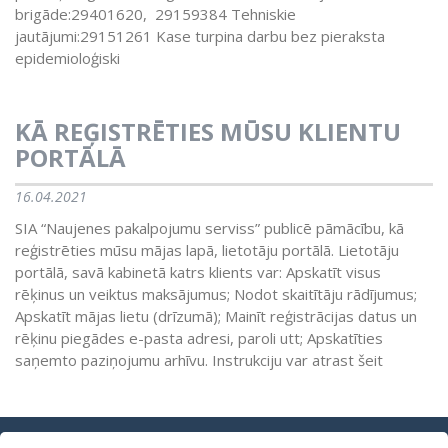
brigāde:29401620, 29159384 Tehniskie
jautājumi:29151261 Kase turpina darbu bez pieraksta
epidemioloģiski
KĀ REĢISTRĒTIES MŪSU KLIENTU
PORTĀLĀ
16.04.2021
SIA “Naujenes pakalpojumu serviss” publicē pāmācību, kā
reģistrēties mūsu mājas lapā, lietotāju portālā. Lietotāju
portālā, savā kabinetā katrs klients var: Apskatīt visus
rēķinus un veiktus maksājumus; Nodot skaitītāju rādījumus;
Apskatīt mājas lietu (drīzumā); Mainīt reģistrācijas datus un
rēķinu piegādes e-pasta adresi, paroli utt; Apskatīties
saņemto paziņojumu arhīvu. Instrukciju var atrast šeit
1
2
>